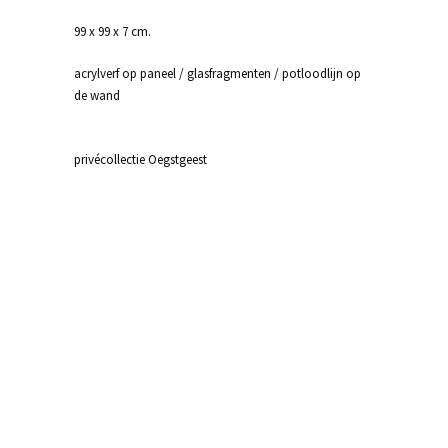
99 x 99 x 7 cm.
acrylverf op paneel / glasfragmenten / potloodlijn op
de wand
privécollectie Oegstgeest