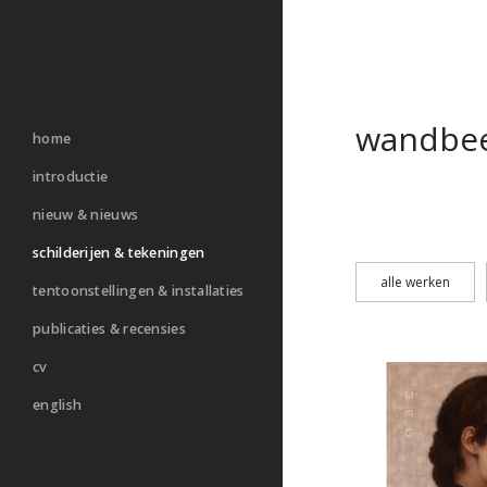
wandbee
home
introductie
nieuw & nieuws
schilderijen & tekeningen
alle werken
tentoonstellingen & installaties
publicaties & recensies
cv
english