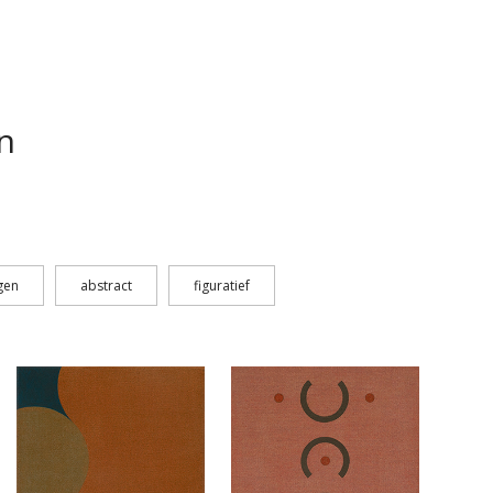
n
gen
abstract
figuratief