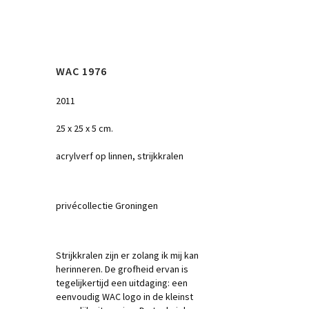
WAC 1976
2011
25 x 25 x 5 cm.
acrylverf op linnen, strijkkralen
privécollectie Groningen
Strijkkralen zijn er zolang ik mij kan
herinneren. De grofheid ervan is
tegelijkertijd een uitdaging: een
eenvoudig WAC logo in de kleinst