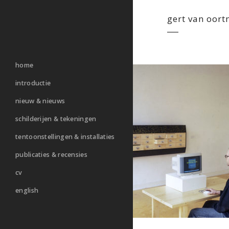
gert van oort
home
introductie
nieuw & nieuws
schilderijen & tekeningen
tentoonstellingen & installaties
publicaties & recensies
cv
english